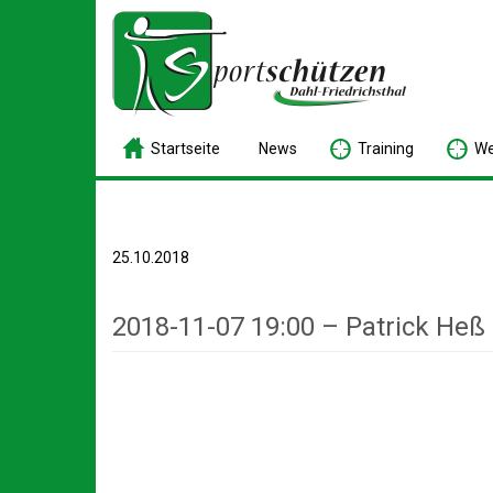
S
tartseite
N
ews
T
raining
W
25.10.2018
2018-11-07 19:00 – Patrick Heß