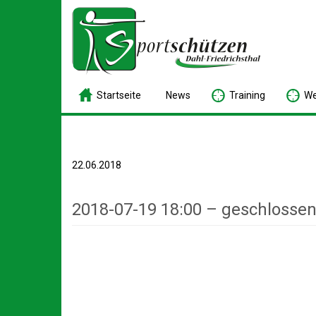
S
tartseite
N
ews
T
raining
W
22.06.2018
2018-07-19 18:00 – geschlosse