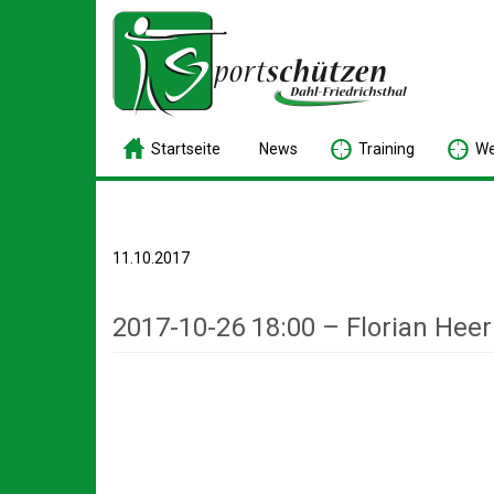
S
tartseite
N
ews
T
raining
W
11.10.2017
2017-10-26 18:00 – Florian Heer