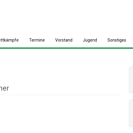
ettkämpfe
T
ermine
V
orstand
J
ugend
S
onstiges
ner