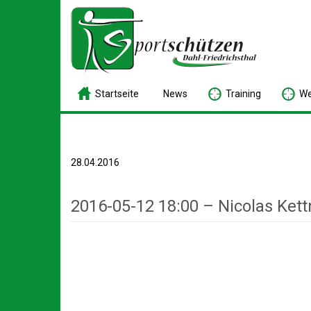
S
tartseite
N
ews
T
raining
W
28.04.2016
2016-05-12 18:00 – Nicolas Kett