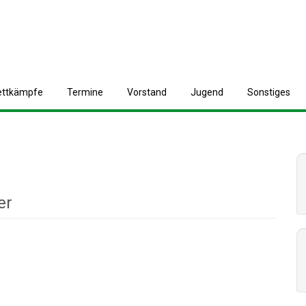
ettkämpfe
T
ermine
V
orstand
J
ugend
S
onstiges
er