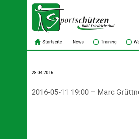
S
tartseite
N
ews
T
raining
W
28.04.2016
2016-05-11 19:00 – Marc Grüttn