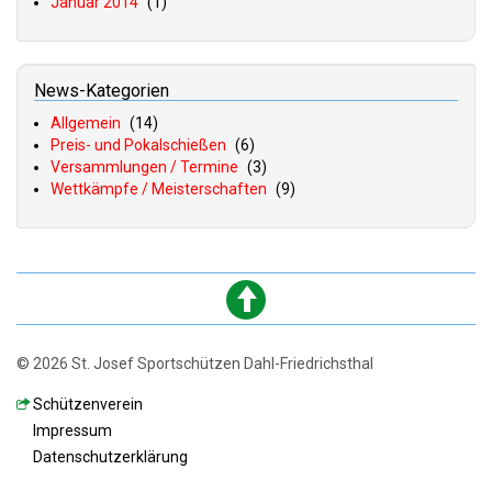
Januar 2014
(1)
News-Kategorien
Allgemein
(14)
Preis- und Pokalschießen
(6)
Versammlungen / Termine
(3)
Wettkämpfe / Meisterschaften
(9)
© 2026 St. Josef Sportschützen Dahl-Friedrichsthal
S
chützenverein
I
mpressum
D
atenschutzerklärung